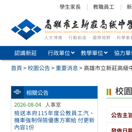
跳
學生家長
教職員工
新
至
主
要
內
認識新莊
行政單位
教學單位
協力單
容
區
首頁
>
校園公告
>
重要消息
>
高雄市立新莊高級
校
相關公告
2026-08-04
人事室
檢送本府115年度公教員工汽、
公告主
機車強制保險優惠方案給 付更新
內容1份
發佈日