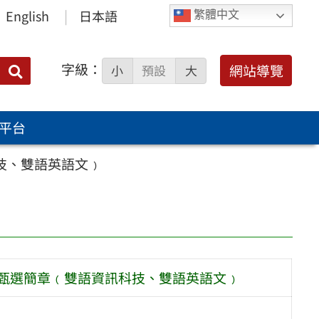
English
日本語
繁體中文
字級：
送出
網站導覽
小
預設
大
搜
尋：
平台
技、雙語英語文﹚
師甄選簡章﹙雙語資訊科技、雙語英語文﹚