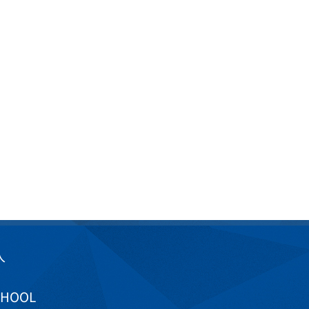
入
CHOOL