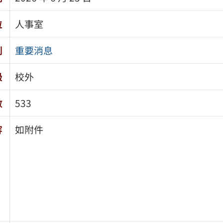
位
人事室
別
重要消息
級
校外
數
533
容
如附件