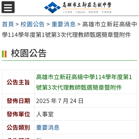
跳
選
至
單
首頁
>
校園公告
>
重要消息
>
高雄市立新莊高級中
主
學114學年度第1號第3次代理教師甄選簡章暨附件
要
內
校園公告
容
區
高雄市立新莊高級中學114學年度第1
公告主旨
號第3次代理教師甄選簡章暨附件
發佈日期
2025 年 7 月 24 日
發佈單位
人事室
公告類別
重要消息