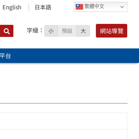
English
日本語
繁體中文
字級：
送出
網站導覽
小
預設
大
搜
尋：
平台