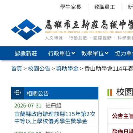
跳
學生家長
教職員工
新
至
主
要
內
認識新莊
行政單位
教學單位
協力單
容
區
首頁
>
校園公告
>
獎助學金
>
香山助學會114年
校
相關公告
2026-07-31
註冊組
宜蘭縣政府辦理該縣115年第2次
公告主
中等以上學校優秀學生獎學金
發佈日