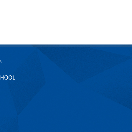
入
CHOOL