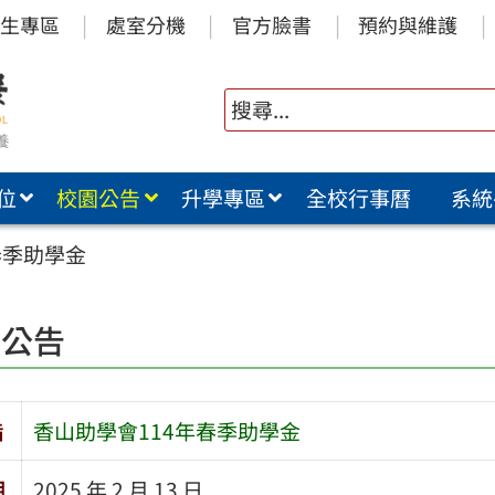
生專區
處室分機
官方臉書
預約與維護
位
校園公告
升學專區
全校行事曆
系統
春季助學金
園公告
旨
香山助學會114年春季助學金
期
2025 年 2 月 13 日