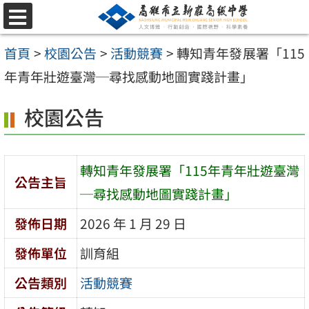
跳
選
至
單
首頁
>
校園公告
>
活動競賽
>
轉知青年發展署「115
主
年青年壯遊臺灣─尋找感動地圖實踐計畫」
要
內
校園公告
容
區
轉知青年發展署「115年青年壯遊臺灣
公告主旨
─尋找感動地圖實踐計畫」
發佈日期
2026 年 1 月 29 日
發佈單位
訓育組
公告類別
活動競賽