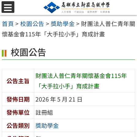
跳
選
至
單
首頁
>
校園公告
>
獎助學金
>
財團法人普仁青年關
主
懷基金會115年「大手拉小手」育成計畫
要
內
校園公告
容
區
財團法人普仁青年關懷基金會115年
公告主旨
「大手拉小手」育成計畫
發佈日期
2026 年 5 月 21 日
發佈單位
註冊組
公告類別
獎助學金