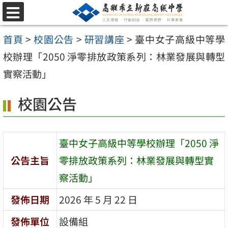
跳
選
至
單
首頁
>
校園公告
>
研習講座
>
臺中女子高級中等學
主
校辦理「2050 淨零排放政策系列：林業發展與轉型
要
實察活動」
內
容
校園公告
區
臺中女子高級中等學校辦理「2050 淨
公告主旨
零排放政策系列：林業發展與轉型實
察活動」
發佈日期
2026 年 5 月 22 日
發佈單位
設備組