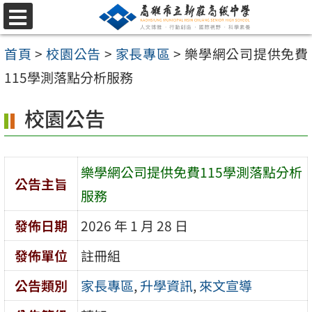
跳
選
至
單
首頁
>
校園公告
>
家長專區
>
樂學網公司提供免費
主
115學測落點分析服務
要
內
校園公告
容
區
樂學網公司提供免費115學測落點分析
公告主旨
服務
發佈日期
2026 年 1 月 28 日
發佈單位
註冊組
公告類別
家長專區
,
升學資訊
,
來文宣導