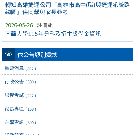
轉知高雄捷運公司「高雄市高中(職)與捷運系統路
網圖」供同學與家長參考
2026-05-26
註冊組
南華大學115年分科及招生獎學金資訊
依公告類別彙總
重要消息
( 522 )
行政公告
( 300 )
課程考試
( 222 )
家長專區
( 159 )
升學資訊
( 390 )