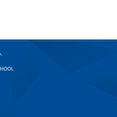
入
CHOOL