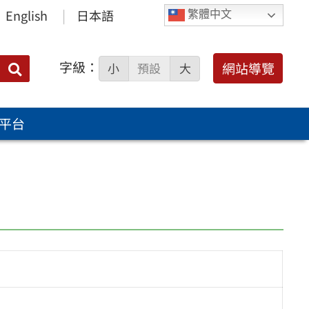
English
日本語
繁體中文
字級：
送出
網站導覽
小
預設
大
搜
尋：
平台