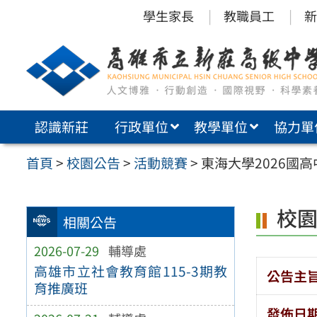
跳
學生家長
教職員工
新
至
主
要
內
認識新莊
行政單位
教學單位
協力單
容
區
首頁
>
校園公告
>
活動競賽
>
東海大學2026國
校
相關公告
2026-07-29
輔導處
高雄市立社會教育館115-3期教
公告主
育推廣班
發佈日