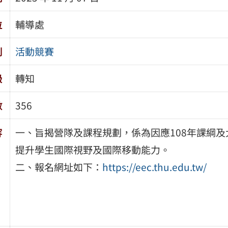
位
輔導處
別
活動競賽
級
轉知
數
356
容
一、旨揭營隊及課程規劃，係為因應108年課綱
提升學生國際視野及國際移動能力。
二、報名網址如下：
https://eec.thu.edu.tw/