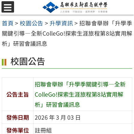
跳
選
至
單
首頁
>
校園公告
>
升學資訊
>
招聯會舉辦「升學季
主
關鍵引導—全新ColleGo!探索生涯旅程第8站實用解
要
析」研習會議訊息
內
容
校園公告
區
招聯會舉辦「升學季關鍵引導—全新
公告主旨
ColleGo!探索生涯旅程第8站實用解
析」研習會議訊息
發佈日期
2026 年 3 月 03 日
發佈單位
註冊組