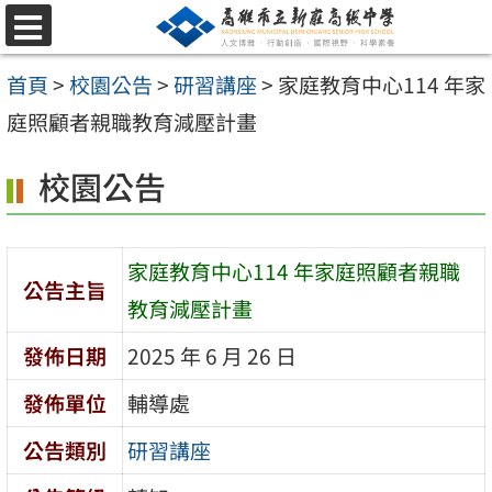
跳
選
至
單
首頁
>
校園公告
>
研習講座
>
家庭教育中心114 年家
主
庭照顧者親職教育減壓計畫
要
內
校園公告
容
區
家庭教育中心114 年家庭照顧者親職
公告主旨
教育減壓計畫
發佈日期
2025 年 6 月 26 日
發佈單位
輔導處
公告類別
研習講座