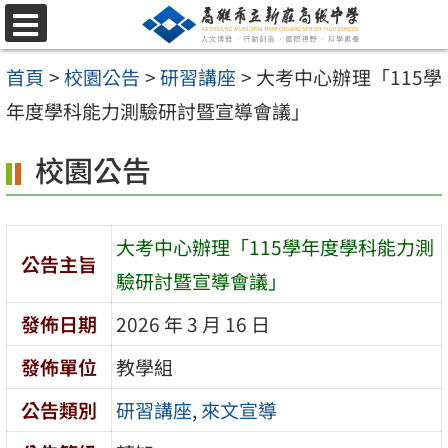
跳
選
至
單
首頁
>
校園公告
>
研習講座
>
大考中心辦理「115學
主
年度學科能力測驗研討暨宣導會議」
要
內
校園公告
容
區
大考中心辦理「115學年度學科能力測
公告主旨
驗研討暨宣導會議」
發佈日期
2026 年 3 月 16 日
發佈單位
教學組
公告類別
研習講座
,
來文宣導