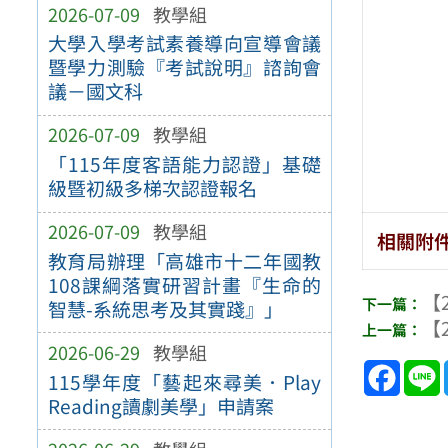
2026-07-09
教學組
大學入學考試素養導向宣導會議
暨學力測驗『考試說明』諮詢會
議－國文科
2026-07-09
教學組
「115年度客語能力認證」基礎
級暨初級多梯次認證報名
2026-07-09
教學組
相關附
教育局辦理「高雄市十二年國教
108課綱落實研習計畫『生命的
【2
智慧-系統思考及其實踐』」
【2
2026-06-29
教學組
Face
115學年度「藝起來尋美．Play
Reading讀劇美學」申請案