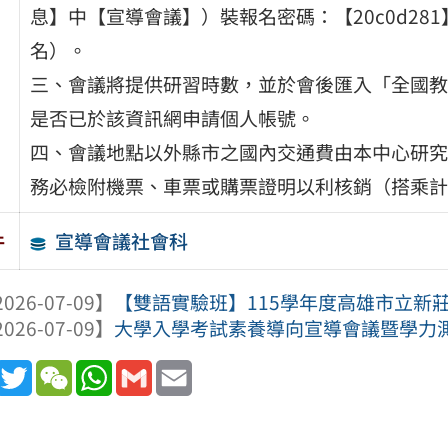
息】中【宣導會議】）裝報名密碼：【20c0d28
名）。
三、會議將提供研習時數，並於會後匯入「全國教
是否已於該資訊網申請個人帳號。
四、會議地點以外縣市之國內交通費由本中心研究
務必檢附機票、車票或購票證明以利核銷（搭乘計
宣導會議社會科
件
026-07-09】
【雙語實驗班】115學年度高雄市立新
026-07-09】
大學入學考試素養導向宣導會議暨學力測驗
book
Line
Twitter
WeChat
WhatsApp
Gmail
Email