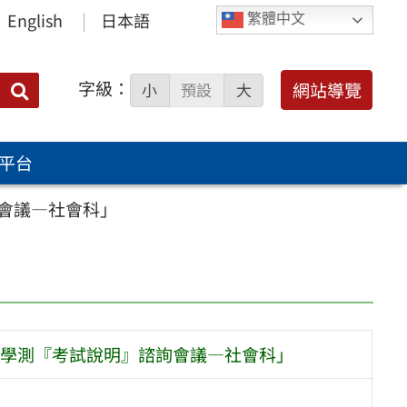
English
日本語
繁體中文
字級：
送出
網站導覽
小
預設
大
搜
尋：
平台
會議—社會科」
學測『考試說明』諮詢會議—社會科」