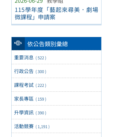
2026-06-29
教學組
115學年度「藝起來尋美．劇場
微課程」申請案
依公告類別彙總
重要消息
( 522 )
行政公告
( 300 )
課程考試
( 222 )
家長專區
( 159 )
升學資訊
( 390 )
活動競賽
( 1,191 )