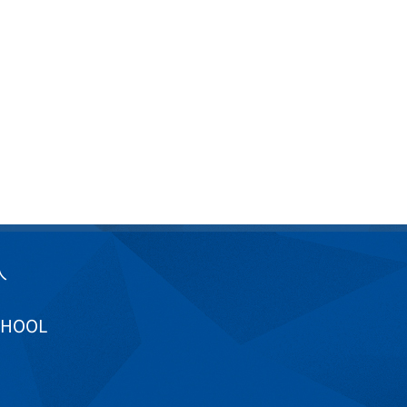
入
CHOOL