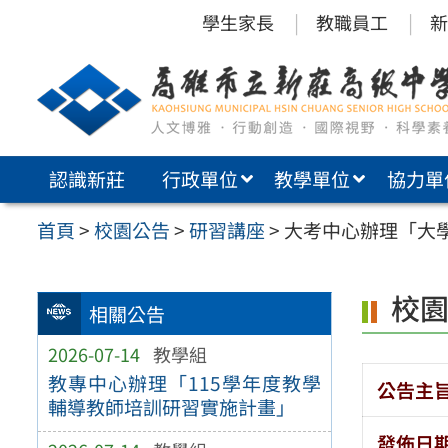
跳
學生家長
教職員工
新
至
主
要
內
認識新莊
行政單位
教學單位
協力單
容
區
首頁
>
校園公告
>
研習講座
>
大考中心辦理「大
校
相關公告
2026-07-14
教學組
教專中心辦理「115學年度教學
公告主
輔導教師培訓研習實施計畫」
發佈日