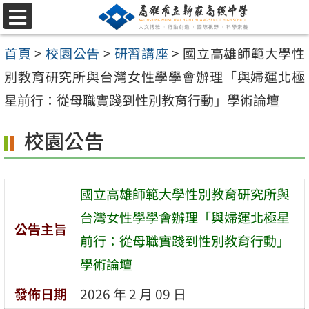
跳
選
至
單
首頁
>
校園公告
>
研習講座
>
國立高雄師範大學性
主
別教育研究所與台灣女性學學會辦理「與婦運北極
要
星前行：從母職實踐到性別教育行動」學術論壇
內
容
校園公告
區
國立高雄師範大學性別教育研究所與
台灣女性學學會辦理「與婦運北極星
公告主旨
前行：從母職實踐到性別教育行動」
學術論壇
發佈日期
2026 年 2 月 09 日