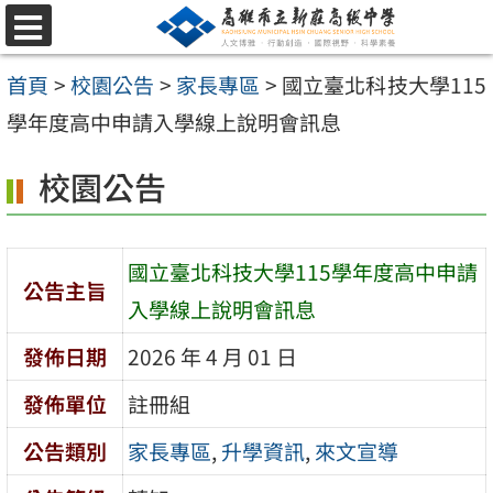
跳
選
至
單
首頁
>
校園公告
>
家長專區
>
國立臺北科技大學115
主
學年度高中申請入學線上說明會訊息
要
內
校園公告
容
區
國立臺北科技大學115學年度高中申請
公告主旨
入學線上說明會訊息
發佈日期
2026 年 4 月 01 日
發佈單位
註冊組
公告類別
家長專區
,
升學資訊
,
來文宣導