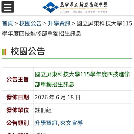
跳
選
至
單
首頁
>
校園公告
>
升學資訊
>
國立屏東科技大學115
主
學年度四技進修部單獨招生訊息
要
內
校園公告
容
區
國立屏東科技大學115學年度四技進修
公告主旨
部單獨招生訊息
發佈日期
2026 年 6 月 18 日
發佈單位
註冊組
公告類別
升學資訊
,
來文宣導