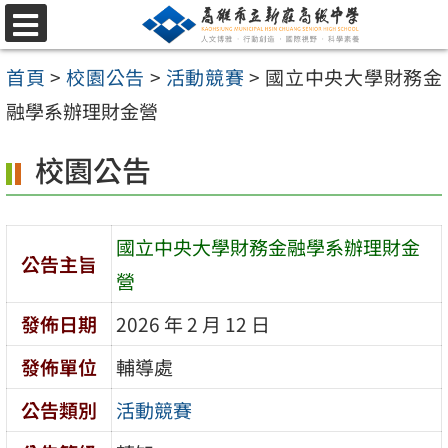
跳
選
至
單
首頁
>
校園公告
>
活動競賽
>
國立中央大學財務金
主
融學系辦理財金營
要
內
校園公告
容
區
國立中央大學財務金融學系辦理財金
公告主旨
營
發佈日期
2026 年 2 月 12 日
發佈單位
輔導處
公告類別
活動競賽