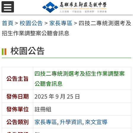
跳
選
至
單
首頁
>
校園公告
>
家長專區
>
四技二專統測選考及
主
招生作業調整案公聽會訊息
要
內
校園公告
容
區
四技二專統測選考及招生作業調整案
公告主旨
公聽會訊息
發佈日期
2025 年 9 月 25 日
發佈單位
註冊組
公告類別
家長專區
,
升學資訊
,
來文宣導