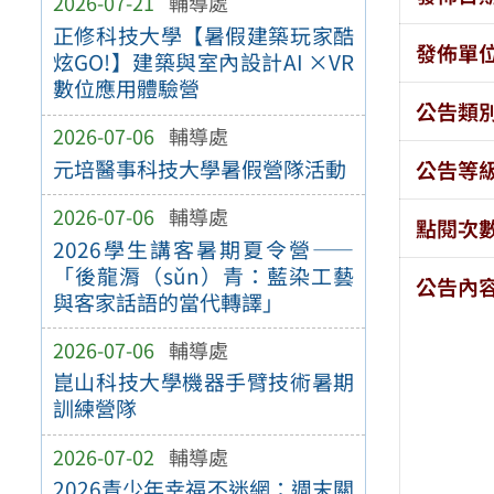
2026-07-21
輔導處
正修科技大學【暑假建築玩家酷
發佈單
炫GO!】建築與室內設計AI ×VR
數位應用體驗營
公告類
2026-07-06
輔導處
元培醫事科技大學暑假營隊活動
公告等
2026-07-06
輔導處
點閱次
2026學生講客暑期夏令營——
「後龍漘（sǔn）青：藍染工藝
公告內
與客家話語的當代轉譯」
2026-07-06
輔導處
崑山科技大學機器手臂技術暑期
訓練營隊
2026-07-02
輔導處
2026青少年幸福不迷網：週末關