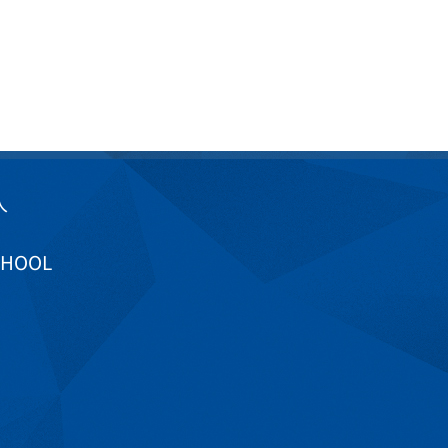
入
CHOOL