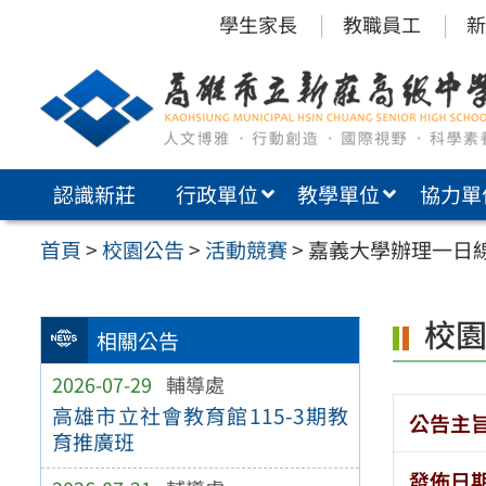
跳
學生家長
教職員工
新
至
主
要
內
認識新莊
行政單位
教學單位
協力單
容
區
首頁
>
校園公告
>
活動競賽
>
嘉義大學辦理一日線上
校
相關公告
2026-07-29
輔導處
高雄市立社會教育館115-3期教
公告主
育推廣班
發佈日