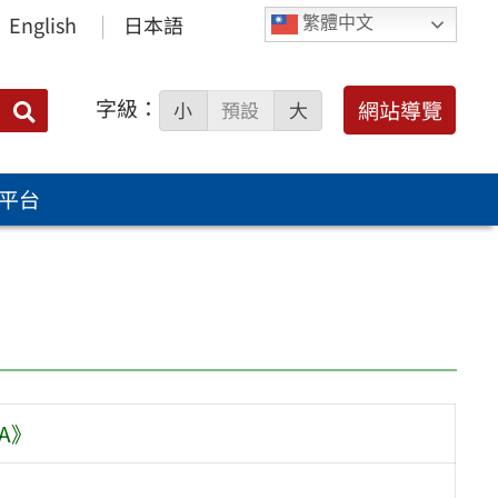
English
日本語
繁體中文
字級：
送出
網站導覽
小
預設
大
搜
尋：
平台
A》