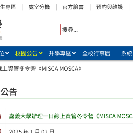
生專區
處室分機
官方臉書
預約與維護
位
校園公告
升學專區
全校行事曆
系統
資管冬令營《MISCA MOSCA》
園公告
旨
嘉義大學辦理一日線上資管冬令營《MISCA MOSC
期
2025 年 1 月 02 日