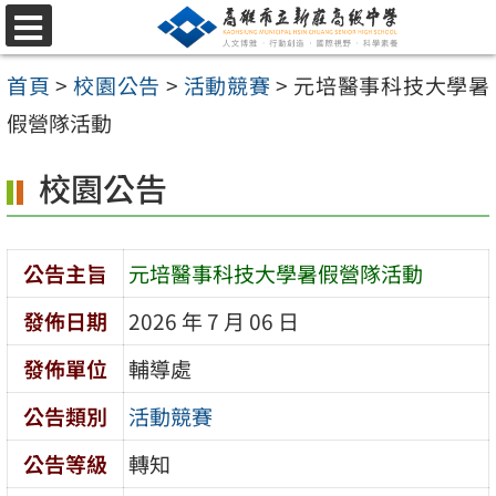
跳
選
至
單
首頁
>
校園公告
>
活動競賽
>
元培醫事科技大學暑
主
假營隊活動
要
內
校園公告
容
區
公告主旨
元培醫事科技大學暑假營隊活動
發佈日期
2026 年 7 月 06 日
發佈單位
輔導處
公告類別
活動競賽
公告等級
轉知