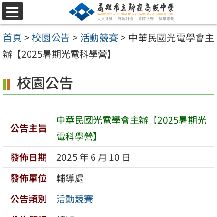
跳
選
至
單
首頁
>
校園公告
>
活動競賽
>
中華民國光電學會主
主
辦【2025暑期光電科學營】
要
內
校園公告
容
區
中華民國光電學會主辦【2025暑期光
公告主旨
電科學營】
發佈日期
2025 年 6 月 10 日
發佈單位
輔導處
公告類別
活動競賽