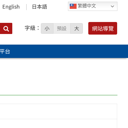
English
日本語
繁體中文
字級：
送出
網站導覽
小
預設
大
搜
尋：
平台