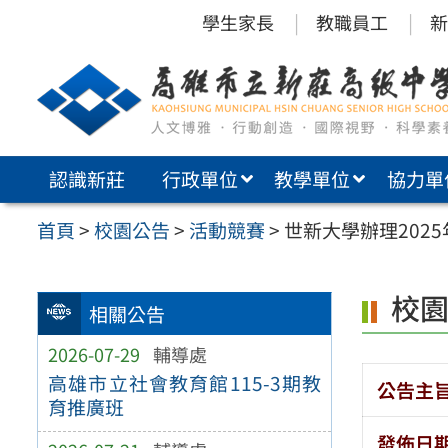
跳
學生家長
教職員工
新
至
主
要
內
認識新莊
行政單位
教學單位
協力單
容
區
首頁
>
校園公告
>
活動競賽
>
世新大學辦理202
校
相關公告
2026-07-29
輔導處
高雄市立社會教育館115-3期教
公告主
育推廣班
發佈日