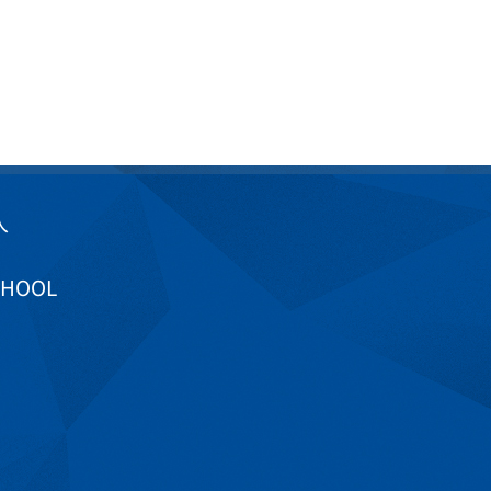
入
CHOOL