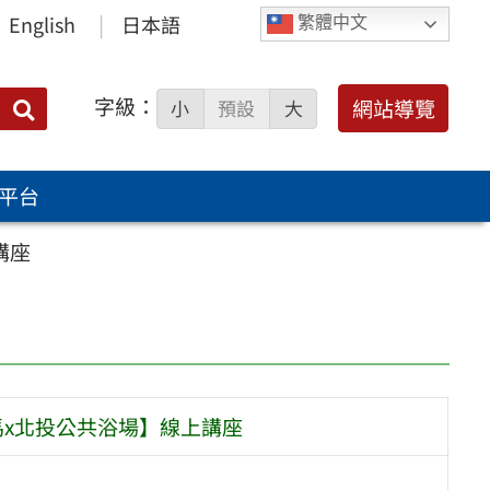
English
日本語
繁體中文
字級：
送出
網站導覽
小
預設
大
搜
尋：
平台
講座
馬x北投公共浴場】線上講座