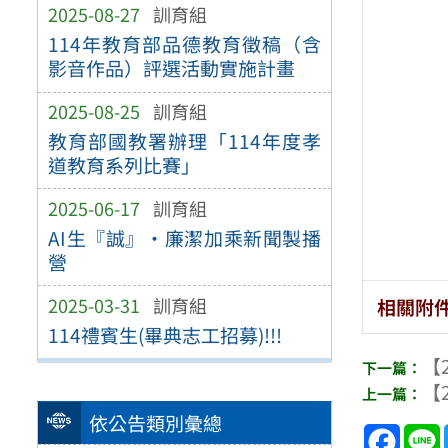
2025-08-27
訓育組
114年教育部品德教育徵稿（含
影音作品）評選活動實施計畫
2025-08-25
訓育組
教育部國教署辦理「114年度孝
道教育系列比賽」
2025-06-17
訓育組
AI生『誠』•廉潔加乘新聞製播
營
2025-03-31
訓育組
相關附
114禮賓生(畢典志工招募)!!!
【2
【2
依公告類別彙總
Face