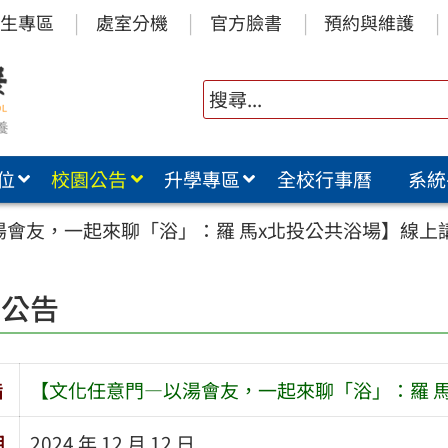
生專區
處室分機
官方臉書
預約與維護
位
校園公告
升學專區
全校行事曆
系統
湯會友，一起來聊「浴」：羅 馬x北投公共浴場】線上
園公告
旨
【文化任意門—以湯會友，一起來聊「浴」：羅 
期
2024 年 12 月 12 日