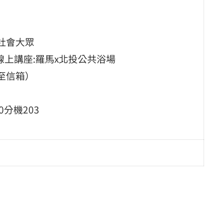
社會大眾
要報名/線上講座:羅馬x北投公共浴場
至信箱）
0分機203