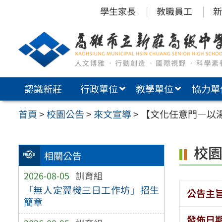
跳
學生家長
教職員工
新
至
主
要
內
認識新莊
行政單位
教學單位
協力單
容
區
首頁
>
校園公告
>
來文宣導
>
【文化任意門—以
校
相關公告
2026-08-05
訓育組
「無人定翼機三日工作坊」招生
公告主
簡章
發佈日