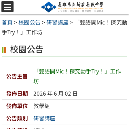
跳
選
至
單
首頁
>
校園公告
>
研習講座
>
「雙語開Mic！探究動
主
手Try！」工作坊
要
內
校園公告
容
區
「雙語開Mic！探究動手Try！」工作
公告主旨
坊
發佈日期
2026 年 6 月 02 日
發佈單位
教學組
公告類別
研習講座