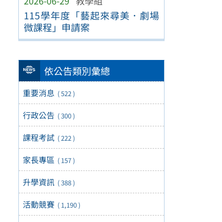
2026-06-29
教學組
115學年度「藝起來尋美．劇場
微課程」申請案
依公告類別彙總
重要消息
( 522 )
行政公告
( 300 )
課程考試
( 222 )
家長專區
( 157 )
升學資訊
( 388 )
活動競賽
( 1,190 )