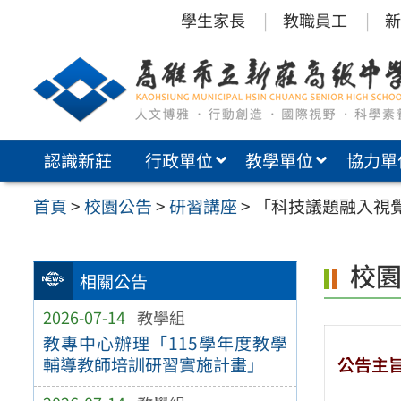
跳
學生家長
教職員工
新
至
主
要
內
認識新莊
行政單位
教學單位
協力單
容
區
首頁
>
校園公告
>
研習講座
>
「科技議題融入視
校
相關公告
2026-07-14
教學組
教專中心辦理「115學年度教學
公告主
輔導教師培訓研習實施計畫」