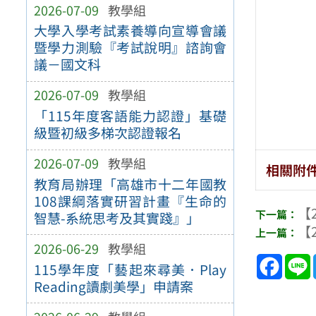
2026-07-09
教學組
大學入學考試素養導向宣導會議
暨學力測驗『考試說明』諮詢會
議－國文科
2026-07-09
教學組
「115年度客語能力認證」基礎
級暨初級多梯次認證報名
2026-07-09
教學組
相關附
教育局辦理「高雄市十二年國教
108課綱落實研習計畫『生命的
【2
智慧-系統思考及其實踐』」
【2
2026-06-29
教學組
Face
115學年度「藝起來尋美．Play
Reading讀劇美學」申請案