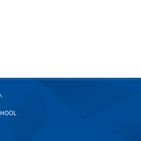
入
CHOOL