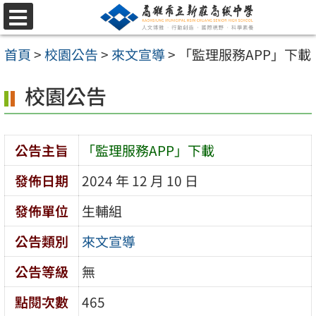
跳
選
至
單
首頁
>
校園公告
>
來文宣導
>
「監理服務APP」下載
主
要
校園公告
內
容
公告主旨
「監理服務APP」下載
區
發佈日期
2024 年 12 月 10 日
發佈單位
生輔組
公告類別
來文宣導
公告等級
無
點閱次數
465